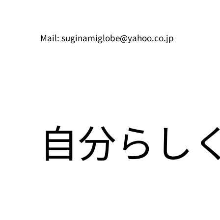
Mail:
suginamiglobe@yahoo.co.jp
自分らし