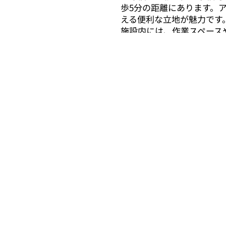
歩5分の距離にあります。
える便利な立地が魅力です
施設内には、作業スペース
めるだけでなく、リラック
の中で、無理なく働くこと
ごせます。
駅近の利便性と、安心でき
ぜひ一度、見学にお越しく