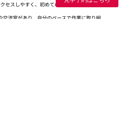
アクセスしやすく、初めての方でも安心して通
。
や交流室があり、自分のペースで作業に取り組
スできる空間も整っています。落ち着いた環境
ができ、仲間とのつながりも大切にしながら過
る居場所としての快適さを兼ね備えた地球儀。
ださい。