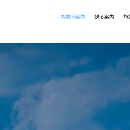
事業所案内
観る案内
施